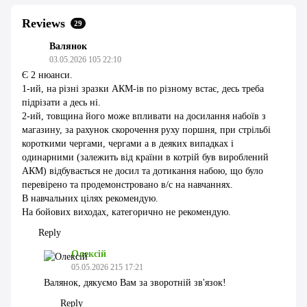
Reviews
29
Валянок
03.05.2026 105 22:10
Є 2 нюанси.
1-ий, на різні зразки АКМ-ів по різному встає, десь треба
підрізати а десь ні.
2-ий, товщина його може впливати на досилання набоїв з
магазину, за рахунок скорочення руху поршня, при стрільбі
короткими чергами, чергами а в деяких випадках і
одинарними (залежить від країни в котрій був вироблений
АКМ) відбувається не досил та дотикання набою, що було
перевірено та продемонстровано в/с на навчаннях.
В навчальних цілях рекомендую.
На бойових виходах, категорично не рекомендую.
Reply
Олексій
05.05.2026 215 17:21
Валянок, дякуємо Вам за зворотній зв'язок!
Reply