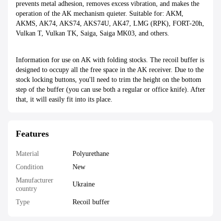
prevents metal adhesion, removes excess vibration, and makes the
operation of the AK mechanism quieter. Suitable for: AKM,
AKMS, AK74, AKS74, AKS74U, AK47, LMG (RPK), FORT-20h,
Vulkan T, Vulkan TK, Saiga, Saiga MK03, and others.
Information for use on AK with folding stocks. The recoil buffer is
designed to occupy all the free space in the AK receiver. Due to the
stock locking buttons, you'll need to trim the height on the bottom
step of the buffer (you can use both a regular or office knife). After
that, it will easily fit into its place.
Features
Material
Polyurethane
Condition
New
Manufacturer
Ukraine
country
Type
Recoil buffer