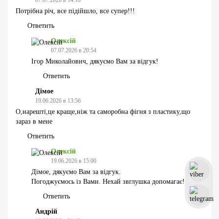
Потрібна річ, все підійшло, все супер!!!
Ответить
Олексій
07.07.2026 в 20:54
Ігор Миколайович, дякуємо Вам за відгук!
Ответить
Дімое
19.06.2026 в 13:56
О,нарешті,це краще,ніж та саморобна фігня з пластику,що
зараз в мене
Ответить
Олексій
19.06.2026 в 15:00
Дімое, дякуємо Вам за відгук.
Погоджуємось із Вами. Нехай звглушка допомагає!
Ответить
Андрій