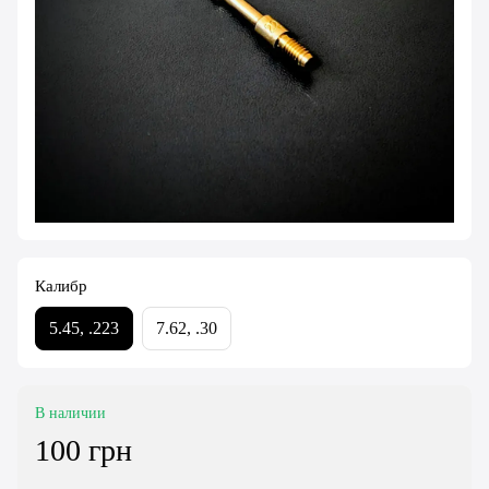
Калибр
5.45, .223
7.62, .30
В наличии
100 грн