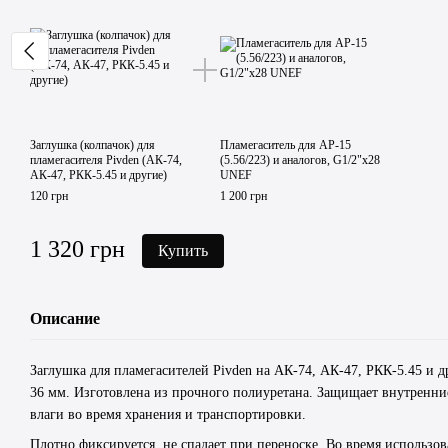
Заглушка (колпачок) для
Пламегаситель для АР-15
пламегасителя Pivden (АК-74,
(5.56/223) и аналогов, G1/2"x28
АК-47, РКК-5.45 и другие)
UNEF
120 грн
1 200 грн
1 320 грн
Купить
Описание
Заглушка для пламегасителей Pivden на АК-74, АК-47, РКК-5.45 и 
36 мм. Изготовлена из прочного полиуретана. Защищает внутренни
влаги во время хранения и транспортировки.
Плотно фиксируется, не спадает при переноске. Во время использов