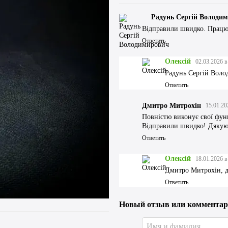
Радунь Сергій Володи
Відправили швидко. Працює
Ответить
Олексій
02.03.2026 в
Радунь Сергій Воло
Ответить
Дмитро Митрохін
15.01.20
Повністю виконує свої функ
Відправили швидко! Дяку
Ответить
Олексій
18.01.2026 в
Дмитро Митрохін, д
Ответить
Купують разом
Новый отзыв или коммента