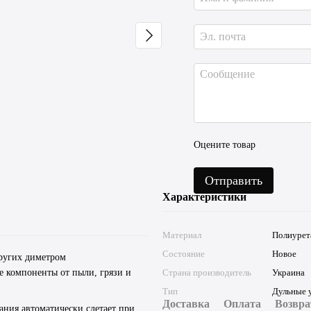
Заглушка (колпачок) для
Пламега
пламегасителя Pivden (АК-74,
АКС-74,
АК-47, РКК-5.45 и другие)
аналого
120 грн
1 200 гр
Оцените товар
1 320 грн
Купить
Отправить
Характеристики
Материал
Полиурет
Состояние
Новое
других диметром
е компоненты от пыли, грязи и
Страна производитель
Украина
Тип
Дульные 
Доставка
Оплата
Возвра
ания автоматически слетает при