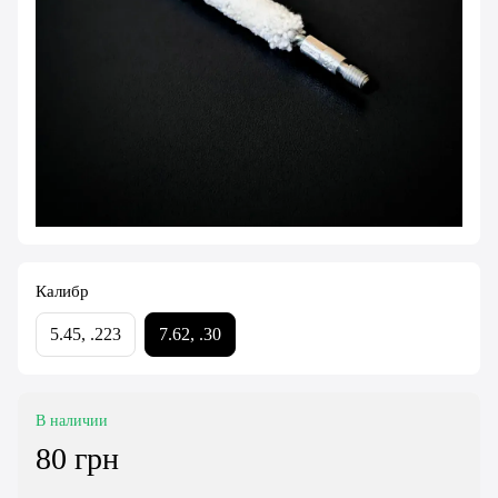
Калибр
5.45, .223
7.62, .30
В наличии
80 грн