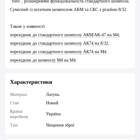
"тато", розширюючи функціональність стандартного шомпола.
Сумісний із штатним шомполом АКМ та СКС з різьбою 8/32.
Також у наявності:
перехідник до стандартного шомполу АКМ/АК-47 на М4
;
перехідник до стандартного шомполу АК74 на 8/32
;
перехідник до стандартного шомполу АК74 на М4
;
перехідник до шомполу М4 на М4
.
Характеристики
Матеріал
Латунь
Стан
Новий
Країна
Україна
виробник
Тип
Чищення зброї