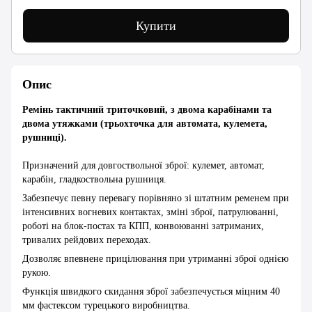
Купити
Опис
Ремінь тактичний триточковий, з двома карабінами та
двома утяжками (трьохточка для автомата, кулемета,
рушниці).
Призначений для довгоствольної зброї: кулемет, автомат,
карабін, гладкоствольна рушниця.
Забезпечує певну перевагу порівняно зі штатним ременем при
інтенсивних вогневих контактах, зміні зброї, патрулюванні,
роботі на блок-постах та КПП, конвоюванні затриманих,
тривалих рейдових переходах.
Дозволяє впевнене прицілювання при утриманні зброї однією
рукою.
Функція швидкого скидання зброї забезпечується міцним 40
мм фастексом турецького виробництва.