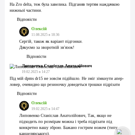
На Zro delta, теж була завелика. Підганяв тертям наждачкою
нижньої частини.
Відповісти
Олексій
11.08.2025 в 18:36
Сергій, також як варіант підгонки.
Дякуємо за зворотній зв'язок!
Відповісти
Липовенко Станіслав Анатолійович
19.02.2025 в 14:27
Під мій dpms dr15 не зовсім підійшло. Не зміг зімкнути апер-
ловер, очевидно що резиночку доведеться трошки підрізати
Відповісти
Олексій
19.02.2025 в 14:47
Липовенко Станіслав Анатолійович, Так, якщо не
підходить по розмірам можна і треба підрізати під
конкретно вашу зброю. Бажано гострим ножем (типу
канцелярського).