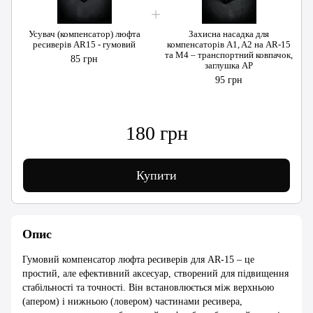
Усувач (компенсатор) люфта
Захисна насадка для
ресиверів AR15 - гумовий
компенсаторів A1, A2 на AR-15
та M4 – транспортний ковпачок,
85 грн
заглушка АР
95 грн
180 грн
Купити
Опис
Гумовий компенсатор люфта ресиверів для AR-15 – це
простий, але ефективний аксесуар, створений для підвищення
стабільності та точності. Він встановлюється між верхньою
(апером) і нижньою (ловером) частинами ресивера,