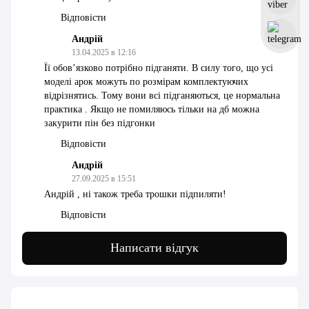
Відповісти
Андрій
13.04.2025 в 12:16
Її обовʼязково потрібно підганяти. В силу того, що усі
моделі арок можуть по розмірам комплектуючих
відрізнятись. Тому вони всі підганяються, це нормальна
практика . Якщо не помиляюсь тільки на дб можна
закурити пін без підгонки
Відповісти
Андрій
27.09.2025 в 15:51
Андрій , ні також треба трошки підпиляти!
Відповісти
Написати відгук