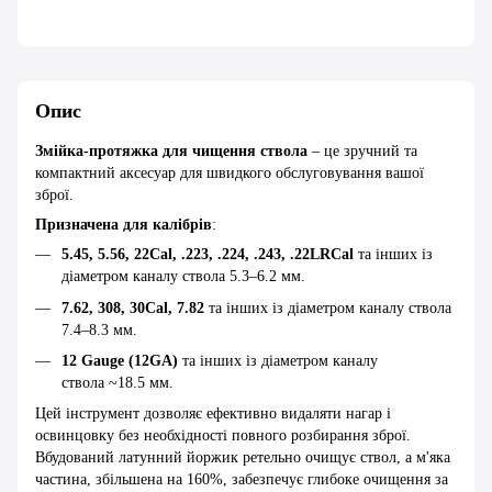
Опис
Змійка-протяжка для чищення ствола
– це зручний та
компактний аксесуар для швидкого обслуговування вашої
зброї.
Призначена для калібрів
:
5.45, 5.56, 22Cal, .223, .224, .243, .22LRCal
та інших із
діаметром каналу ствола 5.3–6.2 мм.
7.62, 308, 30Cal, 7.82
та інших із діаметром каналу ствола
7.4–8.3 мм.
12 Gauge (12GA)
та інших із діаметром каналу
ствола ~18.5 мм.
Цей інструмент дозволяє ефективно видаляти нагар і
освинцовку без необхідності повного розбирання зброї.
Вбудований латунний йоржик ретельно очищує ствол, а м'яка
частина, збільшена на 160%, забезпечує глибоке очищення за