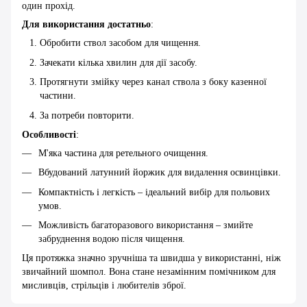
один прохід.
Для використання достатньо
:
Обробити ствол засобом для чищення.
Зачекати кілька хвилин для дії засобу.
Протягнути змійку через канал ствола з боку казенної
частини.
За потреби повторити.
Особливості
:
М'яка частина для ретельного очищення.
Вбудований латунний йоржик для видалення освинцівки.
Компактність і легкість – ідеальний вибір для польових
умов.
Можливість багаторазового використання – змийте
забруднення водою після чищення.
Ця протяжка значно зручніша та швидша у використанні, ніж
звичайний шомпол. Вона стане незамінним помічником для
мисливців, стрільців і любителів зброї.