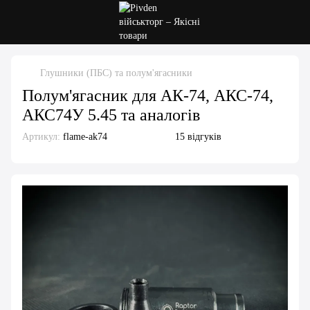
Глушники (ПБС) та полум'ягасники
Полум'ягасник для АК-74, АКС-74,
АКС74У 5.45 та аналогів
Артикул:
flame-ak74
15 відгуків