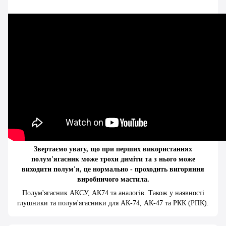
Звертаємо увагу, що при перших використаннях
полум'ягасник може трохи диміти та з нього може
виходити полум'я, це нормально - проходить вигоряння
виробничого мастила.
Полум'ягасник АКСУ, АК74 та аналогів. Також у наявності
глушники та полум'ягасники для АК-74, АК-47 та РКК (РПК).