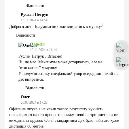
Відповісти
Руслан Петрук
13.11.2024 в 14:54
Доброго дня. Полумягасник має впиратись в мушку?
Відповісти
Олексій
19.11.2024 в 11:14
Руслан Петрук , Вітаємо!
Ні, не має. Максимум може доторкатись, але не
"втискатись" у мушку.
У полум'ягаснику спеціальний упор всереднині, який не
дає впиратись.
Відповісти
Олег
26.05.2024 в 17:23
Офігенна штука я не чекав такого результату кучність
покращилася на сто процентів скажу точніше три постріли не
виходять за кружок 6/6 зі стандартним Дтк було набагато хуже
дистанція 80 метрів