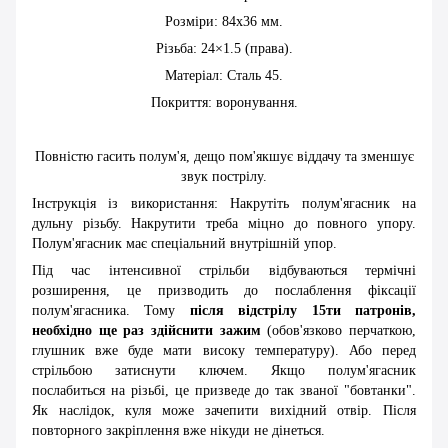
Розміри: 84х36 мм.
Різьба: 24×1.5 (права).
Матеріал: Сталь 45.
Покриття: воронування.
Повністю гасить полум'я, дещо пом'якшує віддачу та зменшує
звук пострілу.
Інструкція із використання: Накрутіть полум'ягасник на
дульну різьбу. Накрутити треба міцно до повного упору.
Полум'ягасник має спеціальний внутрішній упор.
Під час інтенсивної стрільби відбуваються термічні
розширення, це призводить до послаблення фіксації
полум'ягасника. Тому
після відстрілу 15ти патронів,
необхідно ще раз здійснити зажим
(обов'язково перчаткою,
глушник вже буде мати високу температуру). Або перед
стрільбою затиснути ключем. Якщо полум'ягасник
послабиться на різьбі, це призведе до так званої "бовтанки".
Як наслідок, куля може зачепити вихідний отвір. Після
повторного закріплення вже нікуди не дінеться.