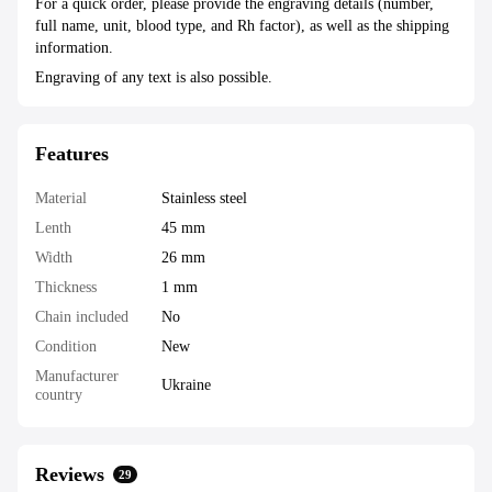
For a quick order, please provide the engraving details (number,
full name, unit, blood type, and Rh factor), as well as the shipping
information.
Engraving of any text is also possible.
Features
Material
Stainless steel
Lenth
45 mm
Width
26 mm
Thickness
1 mm
Chain included
No
Condition
New
Manufacturer
Ukraine
country
Reviews
29