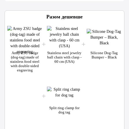
Разом дешевше
Army ZSU badge
Stainless steel jewelry
Silicone Dog-Tag
(dog-tag) made of
ball chain with clasp -
Bumper – Black
stainless food steel
60 cm (USA)
with double-sided
engraving
o
Split ring clamp for
dog tag