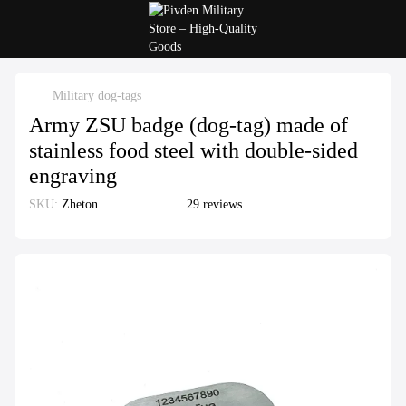
Military dog-tags
Army ZSU badge (dog-tag) made of
stainless food steel with double-sided
engraving
SKU:
Zheton
29 reviews